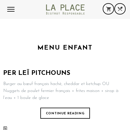
MENU ENFANT
PER LEÏ PITCHOUNS
Burger au bœuf français haché, cheddar et ketchup OU
Nuggets de poulet fermier français + frites maison + sirop à
l’eau + 1 boule de glace
CONTINUE READING