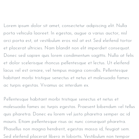
Lorem ipsum dolor sit amet, consectetur adipiscing elit. Nulla
porta vehicula laoreet. In egestas, augue a varius auctor, nisl
orci porta est, at vestibulum eros nisl at est. Sed eleifend tortor
et placerat ultricies. Nam blandit non elit imperdiet consequat.
Donec sed sapien quis lorem condimentum sagittis. Nulla at felis
et dolor scelerisque rhoncus pellentesque et lectus. Ut eleifend
lacus vel est ornare, vel tempus magna convallis. Pellentesque
habitant morbi tristique senectus et netus et malesuada fames
ac turpis egestas. Vivamus ac interdum ex.
Pellentesque habitant morbi tristique senectus et netus et
malesuada fames ac turpis egestas. Praesent bibendum vel tellus
quis pharetra. Donec eu lorem vel justo pharetra semper ac id
mauris. Etiam pellentesque risus ac nunc consequat pharetra.
Phasellus non magna hendrerit, egestas massa id, feugiat sem.
Sed eleifend placerat libero in lobortis. Vestibulum non tempor