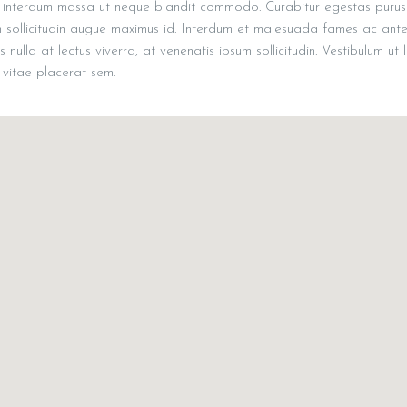
ed interdum massa ut neque blandit commodo. Curabitur egestas purus
 in sollicitudin augue maximus id. Interdum et malesuada fames ac ante
nulla at lectus viverra, at venenatis ipsum sollicitudin. Vestibulum ut 
, vitae placerat sem.