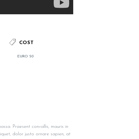
COST
EURO 50
assa. Praesent convallis, mauris in
liquet, dolor justo ornare sapien, at