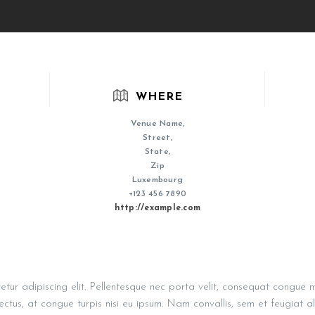
WHERE
Venue Name,
Street,
State,
Zip
Luxembourg
+123 456 7890
http://example.com
tur adipiscing elit. Pellentesque nec porta velit, consequat congue m
 lectus, at congue turpis nisi eu ipsum. Nam convallis, sem et feugiat a