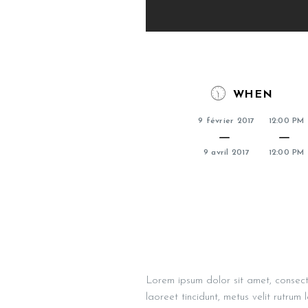
WHEN
9 février 2017
12:00 PM
9 avril 2017
12:00 PM
Lorem ipsum dolor sit amet, consecte
laoreet tincidunt, metus velit rutrum